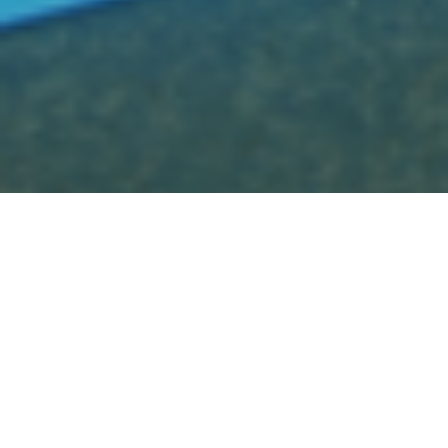
Meuble platine sur-mesure rehaussable
Placage chêne, structure acier laqué et coffrage
dibond(sandwich plastique et aluminium)