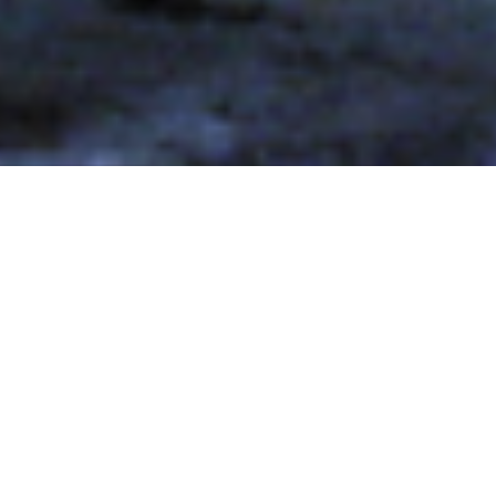
Particules
​Suspension composée de multiples cubes dont
certains sont lumineux…
Matériaux: PMMA blanc diffusant, rouge,